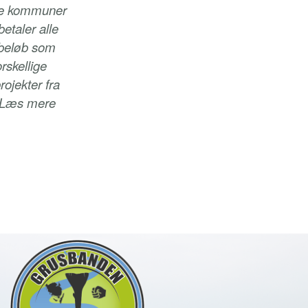
ke kommuner
etaler alle
 beløb som
rskellige
rojekter fra
- Læs mere