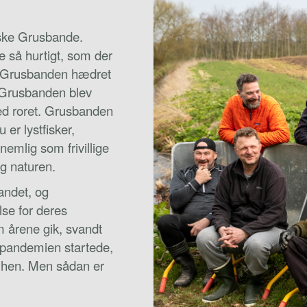
nske Grusbande.
ge så hurtigt, som der
ev Grusbanden hædret
 Grusbanden blev
ed roret. Grusbanden
 er lystfisker,
nemlig som frivillige
og naturen.
andet, og
se for deres
m årene gik, svandt
-pandemien startede,
t hen. Men sådan er