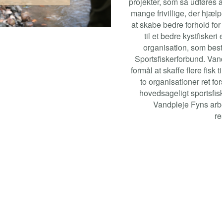
projekter, som så udføres 
mange frivillige, der hjælp
at skabe bedre forhold for
til et bedre kystfiskeri
organisation, som best
Sportsfiskerforbund. Van
formål at skaffe flere fis
to organisationer ret fo
hovedsageligt sportsfis
Vandpleje Fyns arbe
re