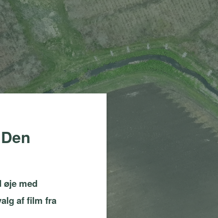
 Den
d øje med
lg af film fra