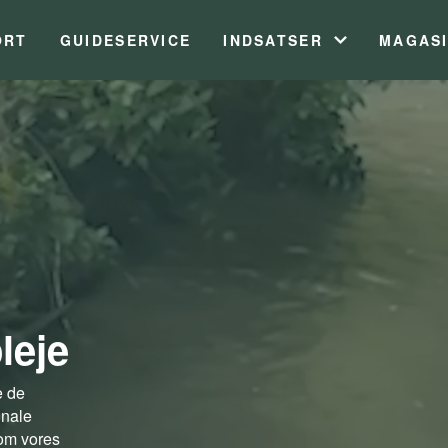
ORT
GUIDESERVICE
INDSATSER
MAGAS
leje
e de
unale
e om vores