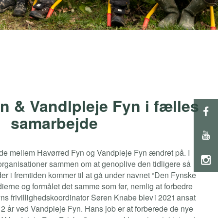
n & Vandlpleje Fyn i fælles
samarbejde
jde mellem Havørred Fyn og Vandpleje Fyn ændret på. I
o organisationer sammen om at genoplive den tidligere så
er i fremtiden kommer til at gå under navnet “Den Fynske
ierne og formålet det samme som før, nemlig at forbedre
s frivillighedskoordinator Søren Knabe blev i 2021 ansat
12 år ved Vandpleje Fyn. Hans job er at forberede de nye