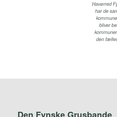
Havørred F
har de sam
kommunern
bliver b
kommuner sø
den fælle
Den Fynske Grusbande