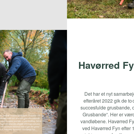
Havørred Fy
Det har et nyt samarbe
efteråret 2022 gik de t
succesfulde grusbande, d
Grusbande”. Her er værd
vandløbene. Havørred Fyn
ved Havørred Fyn efter 