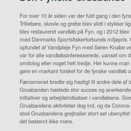
For over 10 år siden var der fuld gang i den fy
Trillebøre, skovle og grebe blev slidt i stykker li
blev restaureret vandløb på Fyn, og i 2012 bl
med Danmarks Sportsfiskerforbunds miljøpris.
opfundet af Vandpleje Fyn med Søren Knabe v
var for alle vandløbsinteresserede, uanset om du
ornitolog eller noget helt tredje. Her kunne man 
gøre en markant forskel for de fynske vandløb 
Fænomenet bredte sig hastigt til andre dele af l
Grusbanden høstede stor succes og anerkendel
initiativer og arbejdsindsatser i vandløbene. So
Grusbandens aktiviteter dog ind, og da Corona
stod Grusbandens grejtrailer stort set ubenytte
det bestemt ikke mere.