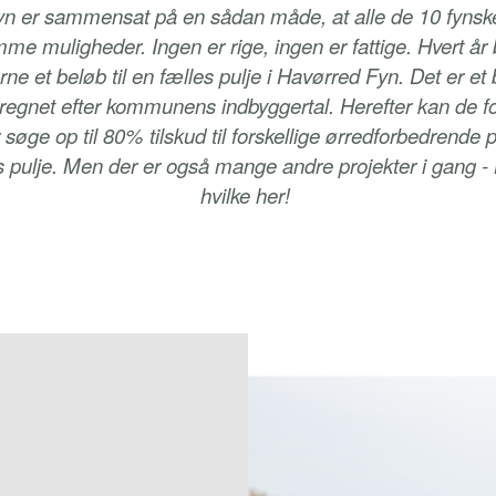
yn er sammensat på en sådan måde, at alle de 10 fyns
me muligheder. Ingen er rige, ingen er fattige. Hvert år b
e et beløb til en fælles pulje i Havørred Fyn. Det er et
eregnet efter kommunens indbyggertal. Herefter kan de fo
ge op til 80% tilskud til forskellige ørredforbedrende p
s pulje. Men der er også mange andre projekter i gang 
hvilke her!