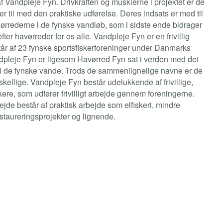
af Vandpleje Fyn. Drivkraften og musklerne i projektet er de
er til med den praktiske udførelse. Deres indsats er med til
 ørrederne i de fynske vandløb, som i sidste ende bidrager
 efter havørreder for os alle.
Vandpleje Fyn er en frivillig
år af 23 fynske sportsfiskerforeninger under Danmarks
dpleje Fyn er ligesom Havørred Fyn sat i verden med det
k til de fynske vande. Trods de sammenlignelige navne er de
rskellige. Vandpleje Fyn består udelukkende af frivillige,
kere, som udfører frivilligt arbejde gennem foreningerne.
jde består af praktisk arbejde som elfiskeri, mindre
staureringsprojekter og lignende.