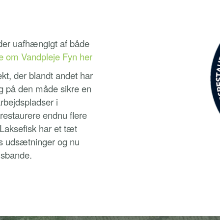
der uafhængigt af både
 om Vandpleje Fyn her
kt, der blandt andet har
og på den måde sikre en
rbejdspladser i
 restaurere endnu flere
aksefisk har et tæt
ets udsætninger og nu
rusbande.